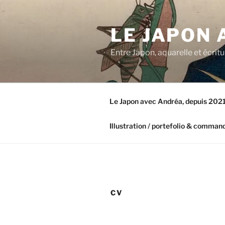
Aller
au
LE JAPON
contenu
principal
Entre Japon, aquarelle et écri
Le Japon avec Andréa, depuis 202
Illustration / portefolio & comman
CV