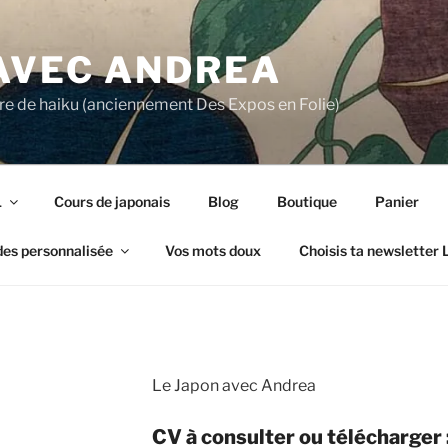
 AVEC ANDREA
ture de haiku (anciennement Des Expos en Folie)
1
Cours de japonais
Blog
Boutique
Panier
des personnalisée
Vos mots doux
Choisis ta newsletter
Le Japon avec Andrea
CV
à consulter ou télécharger :