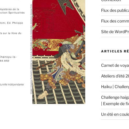
Flux des public
Flux des comm
Site de WordP
ARTICLES R
Carnet de voyag
Ateliers d’été 
Haiku | Challeng
Challenge hai
| Exemple de f
Un été en coule