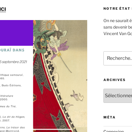
NOTRE ÉTAT
ICI
On ne saurait ét
sans devenir be
Vincent Van Go
Recherche
pour
:
ARCHIVES
Archives
MÉTA
Connexion