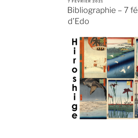
PUBLIÉ
7 FÉVRIER 2021
LE
Bibliographie – 7 f
d’Edo