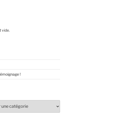
t vide.
témoignage !