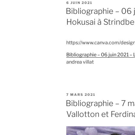
PUBLIÉ
6 JUIN 2021
LE
Bibliographie – 06 
Hokusai à Strindbe
https://www.canva.com/des
Bibliographie – 06 juin 2021 –
andrea villat
PUBLIÉ
7 MARS 2021
LE
Bibliographie – 7 m
Vallotton et Ferdi