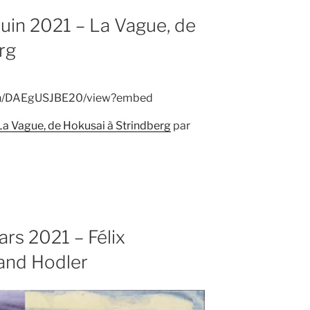
juin 2021 – La Vague, de
rg
ign/DAEgUSJBE20/view?embed
 La Vague, de Hokusai à Strindberg
par
ars 2021 – Félix
nand Hodler