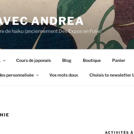
 AVEC ANDREA
ture de haiku (anciennement Des Expos en Folie)
1
Cours de japonais
Blog
Boutique
Panier
des personnalisée
Vos mots doux
Choisis ta newsletter
HIE
ACTIVITÉS À 