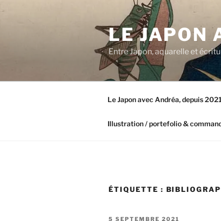
Aller
au
LE JAPON
contenu
principal
Entre Japon, aquarelle et écri
Le Japon avec Andréa, depuis 202
Illustration / portefolio & comman
ÉTIQUETTE :
BIBLIOGRAP
PUBLIÉ
5 SEPTEMBRE 2021