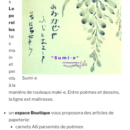
s
Le
po
rel
los
fai
s
ma
in
et
pei
Sumi-e
nts
à la
manière de rouleaux maki-e. Entre poèmes et dessins,
la ligne est maîtresse.
un
espace Boutique
vous proposera des articles de
papeterie:
carnets A6 parsemés de poèmes