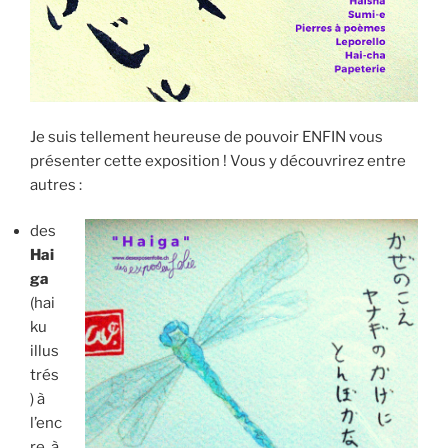
Je suis tellement heureuse de pouvoir ENFIN vous
présenter cette exposition ! Vous y découvrirez entre
autres :
des
Hai
ga
(hai
ku
illus
trés
) à
l’enc
re, à