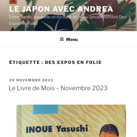
Aller
LE JAPON AVEC ANDREA
au
Entre Japon, aquarelle et écriture de haiku (anciennement Des
contenu
Expos en Folie)
principal
Menu
ÉTIQUETTE :
DES EXPOS EN FOLIE
PUBLIÉ
29 NOVEMBRE 2023
LE
Le Livre de Mois – Novembre 2023