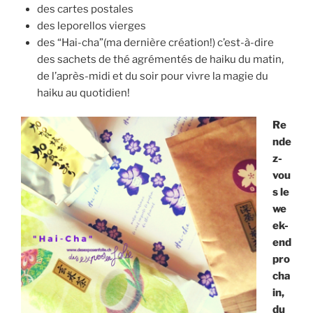
des cartes postales
des leporellos vierges
des “Hai-cha”(ma dernière création!) c’est-à-dire
des sachets de thé agrémentés de haiku du matin,
de l’après-midi et du soir pour vivre la magie du
haiku au quotidien!
Re
nde
z-
vou
s le
we
ek-
end
pro
cha
in,
du