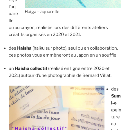
l’aq
Haiga – aquarelle
uare
lle
ou au crayon, réalisés lors des différents ateliers
créatifs organisés en 2020 et 2021.
des
Haisha
(haiku sur photo), seul ou en collaboration,
ces photos vous emmèneront au Japon en un souffle!
un
Haisha collectif
(réalisé en ligne entre 2020 et
2021) autour d’une photographie de Bernard Villat.
des
Sum
i-e
(pein
ture
au