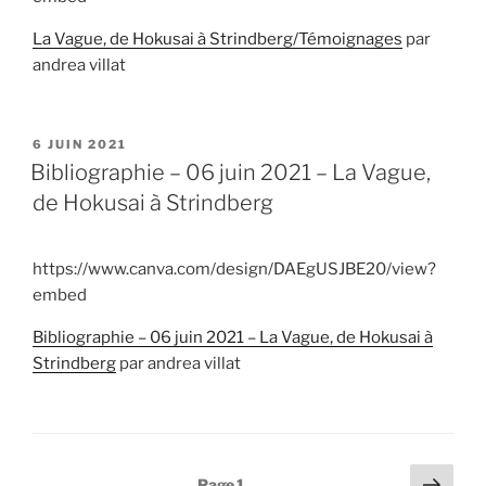
La Vague, de Hokusai à Strindberg/Témoignages
par
andrea villat
PUBLIÉ
6 JUIN 2021
LE
Bibliographie – 06 juin 2021 – La Vague,
de Hokusai à Strindberg
https://www.canva.com/design/DAEgUSJBE20/view?
embed
Bibliographie – 06 juin 2021 – La Vague, de Hokusai à
Strindberg
par andrea villat
Pagination
Page
Page
1