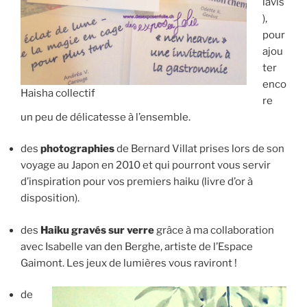
lavis
),
pour
ajou
ter
enco
Haisha collectif
re
un peu de délicatesse à l’ensemble.
des
photographies
de Bernard Villat prises lors de son
voyage au Japon en 2010 et qui pourront vous servir
d’inspiration pour vos premiers haiku (livre d’or à
disposition).
des
Haiku gravés sur verre
grâce à ma collaboration
avec Isabelle van den Berghe, artiste de l’Espace
Gaimont. Les jeux de lumières vous raviront !
de