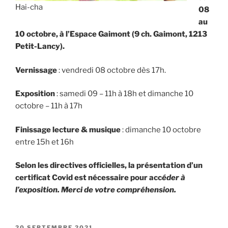
Hai-cha
08
au
10 octobre, à l’Espace Gaimont (9 ch. Gaimont, 1213
Petit-Lancy).
Vernissage
: vendredi 08 octobre dès 17h.
Exposition
: samedi 09 – 11h à 18h et dimanche 10
octobre – 11h à 17h
Finissage lecture & musique
: dimanche 10 octobre
entre 15h et 16h
Selon les directives officielles, la présentation d’un
certificat Covid est nécessaire pour acc
éder à
l’exposition.
Merci de votre compréhension.
PUBLIÉ
20 SEPTEMBRE 2021