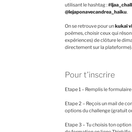
utilisant le hashtag :
#ljaa_chal
@lejaponavecandrea_haiku
.
On se retrouve pour un
kukai v
poèmes, choisir ceux qui résonn
expériences) de clôture le dim
directement sur la plateforme)
Pour t’inscrire
Etape 1 – Remplis le formulaire
Etape 2 – Reçois un mail de con
options du challenge (gratuit o
Etape 3 – Tu choisis ton optio
de formation en ligne Thinkific.