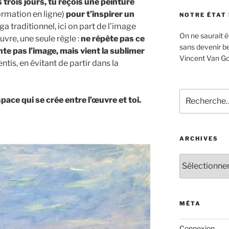
s trois jours, tu reçois une peinture
rmation en ligne)
pour t’inspirer un
NOTRE ÉTAT
ga traditionnel, ici on part de l’image
On ne saurait ét
uvre, une seule règle :
ne répète pas ce
sans devenir be
te pas l’image, mais
vient la sublimer
Vincent Van Go
tis, en évitant de partir dans la
Recherche
pace qui se crée entre l’œuvre et toi.
pour
:
ARCHIVES
Archives
MÉTA
Connexion