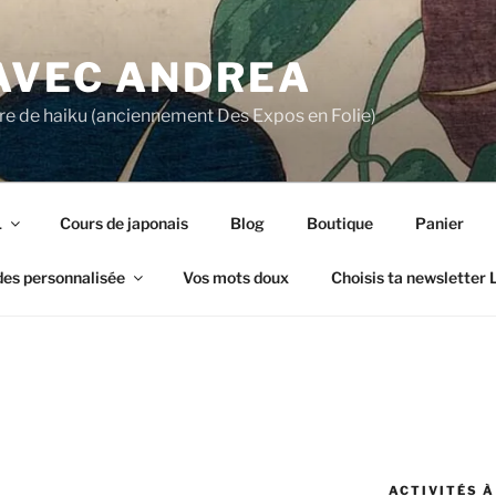
 AVEC ANDREA
ture de haiku (anciennement Des Expos en Folie)
1
Cours de japonais
Blog
Boutique
Panier
des personnalisée
Vos mots doux
Choisis ta newsletter
ACTIVITÉS À 