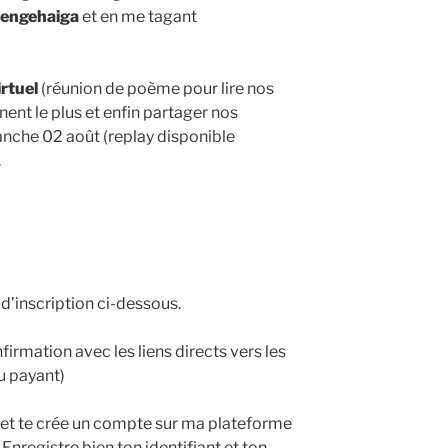
lengehaiga
et en me tagant
irtuel
(réunion de poème pour lire nos
ent le plus et enfin partager nos
anche 02 août (replay disponible
.
 d’inscription ci-dessous.
firmation avec les liens directs vers les
u payant)
n et te crée un compte sur ma plateforme
 Enregistre bien ton identifiant et ton