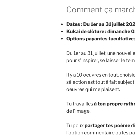
Comment ça marc
Dates :
Du 1er au 31 juillet 20
Kukai de clôture : dimanche 
Options payantes facultative
Du 1er au 31 juillet, une nouvel
pour s’inspirer, se laisser le te
Il y a 10 oeuvres en tout, choisi
sélection est tout à fait subject
oeuvres qui me plaisent.
Tu travailles
à ton propre ryt
de l’image.
Tu peux
partager tes poème
di
l’option commentaire ou les p