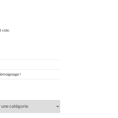
t vide.
témoignage !