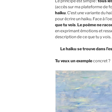
Le principe est simple :
tous le
(accès sur ma plateforme de fo
haiku
. C’est une variante du hai
pour écrire un haiku. Face à l’oe
que tu vois
.
Le poème ne racon
en exprimant émotions et ressen
description de ce que tu y vois.
Le haiku se trouve dans l’es
Tu veux un exemple
concret ?