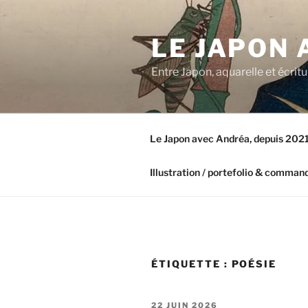
Aller
au
LE JAPON
contenu
principal
Entre Japon, aquarelle et écri
Le Japon avec Andréa, depuis 202
Illustration / portefolio & comman
ÉTIQUETTE :
POÉSIE
PUBLIÉ
22 JUIN 2026