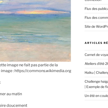
Flux des public
Flux des comm
Site de WordP
ARTICLES R
Carnet de voyag
Ateliers d’été 
te image ne fait pas partie de la
e image : https://commons.wikimedia.org
Haiku | Challeng
Challenge hai
:
| Exemple de f
 mer au matin
Un été en coule
spire doucement