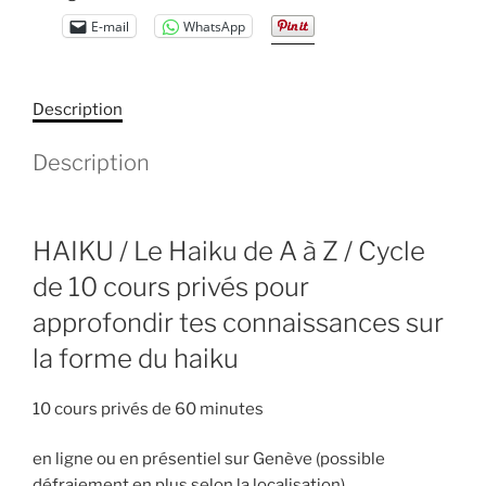
à
E-mail
WhatsApp
Z
/
Cycle
Description
de
10
Description
cours
privés
HAIKU / Le Haiku de A à Z / Cycle
de 10 cours privés pour
approfondir tes connaissances sur
la forme du haiku
10 cours privés de 60 minutes
en ligne ou en présentiel sur Genève (possible
défraiement en plus selon la localisation)