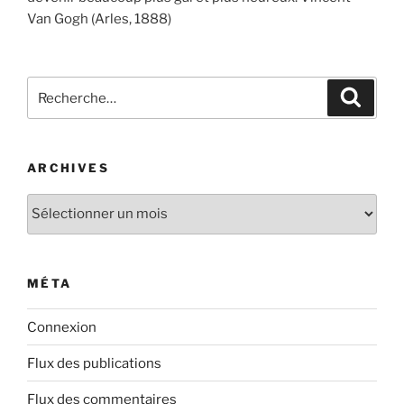
Van Gogh (Arles, 1888)
Recherche
Recher
pour
:
ARCHIVES
Archives
MÉTA
Connexion
Flux des publications
Flux des commentaires