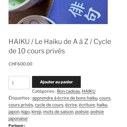
HAIKU / Le Haiku de A à Z / Cycle
de 10 cours privés
CHF
600.00
quantité
Ajouter au panier
de
Catégories :
Bon cadeau
,
HAIKU
HAIKU
Étiquettes :
apprendre à écrire de bons haiku
,
cours
,
/
cours privés
,
cycle de cours
,
écrire
,
écriture
,
haiku
,
Le
japon
,
kigo
,
kireji
,
mots de saison
,
poésie
,
poésie
Haiku
japonaise
de
Partager :
A