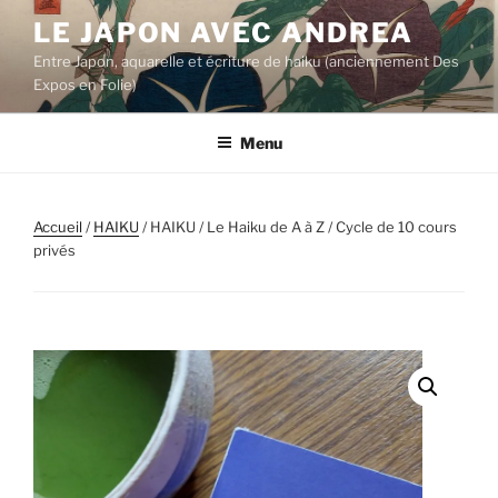
Aller
LE JAPON AVEC ANDREA
au
Entre Japon, aquarelle et écriture de haiku (anciennement Des
contenu
Expos en Folie)
principal
Menu
Accueil
/
HAIKU
/ HAIKU / Le Haiku de A à Z / Cycle de 10 cours
privés