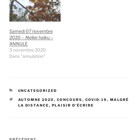
Samedi 07 novembre
2020 – Atelier haiku –
ANNULE
5 novembre 2020
Dans "annulation"
CATÉGORIES
UNCATEGORIZED
ÉTIQUETTES
AUTOMNE 2020
,
CONCOURS
,
COVID-19
,
MALGRÉ
LA DISTANCE
,
PLAISIR D'ÉCRIRE
Navigation
Article
PRÉCÉDENT