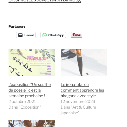
OrtSPnCs_Zb98ReS1waXTDIhhG6g
Partager :
E-mail
WhatsApp
L’exposition “Un souffle
Le iroha-uta, ou
de poésie” c’est la
comment apprendre les
semaine prochaine !
hiragana avec style
2 octobre 2021
12 novembre 2023
Dans "Exposition"
Dans "Art & Culture
japonaise"