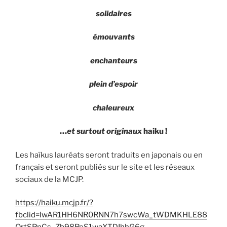
solidaires
émouvants
enchanteurs
plein d’espoir
chaleureux
…
et surtout originaux
haiku !
Les haïkus lauréats seront traduits en japonais ou en
français et seront publiés sur le site et les réseaux
sociaux de la MCJP.
https://haiku.mcjp.fr/?
fbclid=IwAR1HH6NR0RNN7h7swcWa_tWDMKHLE88