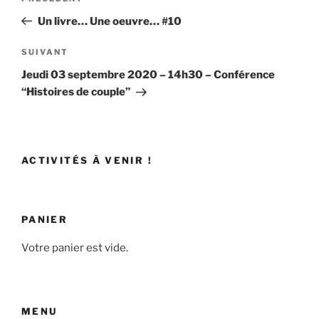
de
précédent
Un livre… Une oeuvre… #10
l’article
Article
SUIVANT
suivant
Jeudi 03 septembre 2020 – 14h30 – Conférence
“Histoires de couple”
ACTIVITÉS À VENIR !
PANIER
Votre panier est vide.
MENU