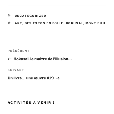
CATÉGORIES
UNCATEGORIZED
ÉTIQUETTES
ART
,
DES EXPOS EN FOLIE
,
HOKUSAI
,
MONT FUJI
Navigation
Article
PRÉCÉDENT
de
précédent
Hokusai, le maître de l’illusion…
l’article
Article
SUIVANT
suivant
Un livre… une œuvre #19
ACTIVITÉS À VENIR !