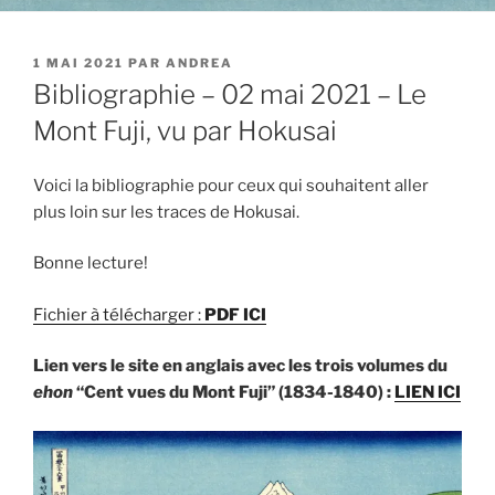
PUBLIÉ
1 MAI 2021
PAR
ANDREA
LE
Bibliographie – 02 mai 2021 – Le
Mont Fuji, vu par Hokusai
Voici la bibliographie pour ceux qui souhaitent aller
plus loin sur les traces de Hokusai.
Bonne lecture!
Fichier à télécharger :
PDF ICI
Lien vers le site en anglais avec les trois volumes du
ehon
“Cent vues du Mont Fuji” (1834-1840) :
LIEN ICI