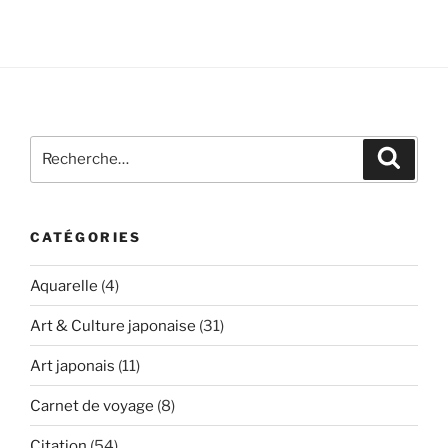
Recherche
Recher
pour
:
CATÉGORIES
Aquarelle
(4)
Art & Culture japonaise
(31)
Art japonais
(11)
Carnet de voyage
(8)
Citation
(54)