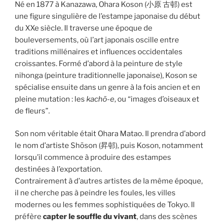
Né en 1877 à Kanazawa, Ohara Koson (小原 古邨) est
une figure singulière de l’estampe japonaise du début
du XXe siècle. Il traverse une époque de
bouleversements, où l’art japonais oscille entre
traditions millénaires et influences occidentales
croissantes. Formé d’abord à la peinture de style
nihonga (peinture traditionnelle japonaise), Koson se
spécialise ensuite dans un genre à la fois ancien et en
pleine mutation : les
kachō-e
, ou “images d’oiseaux et
de fleurs”.
Son nom véritable était Ohara Matao. Il prendra d’abord
le nom d’artiste Shōson (昇邨), puis Koson, notamment
lorsqu’il commence à produire des estampes
destinées à l’exportation.
Contrairement à d’autres artistes de la même époque,
il ne cherche pas à peindre les foules, les villes
modernes ou les femmes sophistiquées de Tokyo. Il
préfère
capter le souffle du vivant
, dans des scènes