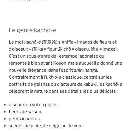
Le genre kachō-e
Le mot
kachō-e
(花鳥絵) signifie « images de fleurs et
d’oiseaux » (花 ka = fleur, 鳥 chō = oiseau, 絵 e = image).
C’est un sous-genre de l’estampe japonaise qui
remonte à bien avant Koson, mais auquel il a donné une
nouvelle élégance, dans l’esprit
shin-hanga
.
Contrairement à l’
ukiyo-e
classique, centré sur les
portraits de geishas ou d’acteurs de kabuki, les
kachō-e
célèbrent la nature dans ses détails les plus délicats :
oiseaux en vol ou posés,
fleurs de saison,
petits insectes,
scènes de pluie, de neige ou de vent.