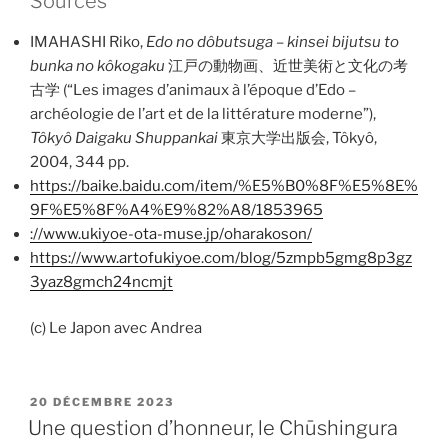
Sources
IMAHASHI Riko,
Edo no dôbutsuga – kinsei bijutsu to
bunka no kôkogaku
江戸の動物画、近世美術と文化の考
古学 (“Les images d’animaux à l’époque d’Edo –
archéologie de l’art et de la littérature moderne”),
Tôkyô Daigaku Shuppankai
東京大学出版会, Tôkyô,
2004, 344 pp.
https://baike.baidu.com/item/%E5%B0%8F%E5%8E%
9F%E5%8F%A4%E9%82%A8/1853965
://www.ukiyoe-ota-muse.jp/oharakoson/
https://www.artofukiyoe.com/blog/5zmpb5gmg8p3gz
3yaz8gmch24ncmjt
(c) Le Japon avec Andrea
PUBLIÉ
20 DÉCEMBRE 2023
LE
Une question d’honneur, le Chūshingura