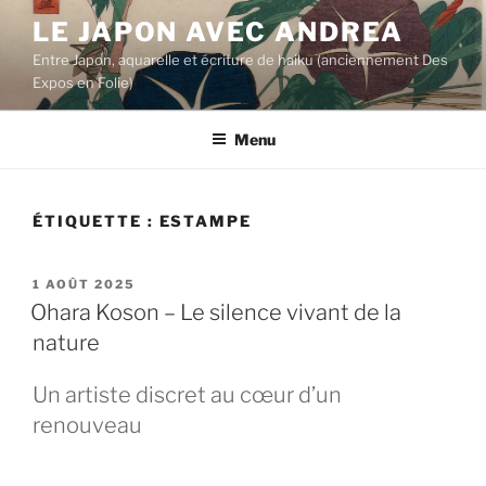
Aller
LE JAPON AVEC ANDREA
au
Entre Japon, aquarelle et écriture de haiku (anciennement Des
contenu
Expos en Folie)
principal
Menu
ÉTIQUETTE :
ESTAMPE
PUBLIÉ
1 AOÛT 2025
LE
Ohara Koson – Le silence vivant de la
nature
Un artiste discret au cœur d’un
renouveau